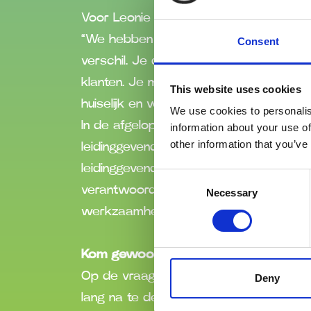
Voor Leonie zijn haar collega’s minstens
“We hebben een hecht team en die sa
Consent
verschil. Je doet het echt samen. Da
klanten. Je maakt een praatje, leert m
This website uses cookies
huiselijk en vertrouwd gevoel. Het is e
We use cookies to personalis
In de afgelopen jaren groeide Leonie 
information about your use of
other information that you’ve
leidinggevende. “Bijna zes jaar geleden
leidinggevende over te nemen. Daardoor
Consent
verantwoordelijkheid nemen, rust bewa
Necessary
Selection
werkzaamheden.”
Kom gewoon eens kijken
Op de vraag wat het meest uitdagend i
Deny
lang na te denken. “De zomerroosters! I