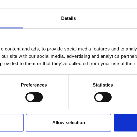
 zo belangrijk als het werk zelf.
amhorigheid maakt een groot
Details
arnaast hebben we veel vaste
ensen kennen en dat geeft een heel
cht een beetje ons-kent-ons.”
e content and ads, to provide social media features and to analy
door van medewerker naar
 our site with our social media, advertising and analytics partn
 provided to them or that they’ve collected from your use of their
 kreeg ik de kans om de rol van mijn
 heb ik veel geleerd, vooral over
ren en het delegeren van
Preferences
Statistics
s aan haar werk hoeft Leonie niet
Allow selection
edereen wil natuurlijk graag