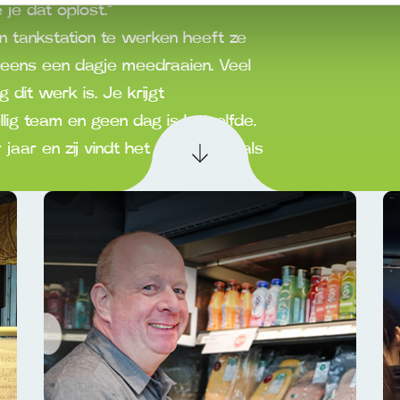
je dat oplost.”
 tankstation te werken heeft ze
 eens een dagje meedraaien. Veel
dit werk is. Je krijgt
llig team en geen dag is hetzelfde.
 jaar en zij vindt het net zo leuk als