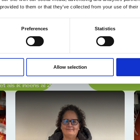
 provided to them or that they’ve collected from your use of their
nkstation soms een beetje een
uist aanspreekt.
Preferences
Statistics
en dat maakt het gezellig. Je maakt
iets voor jou is? Ciska hoeft niet
Allow selection
isselend en je hebt veel contact met
 als ik ineens al 25 jaar.”