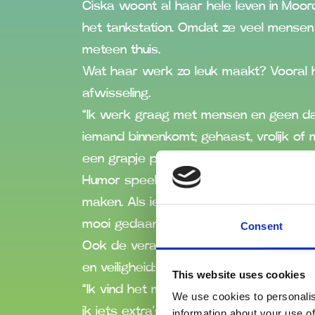
Ciska woont al haar hele leven in Moord
het tankstation. Omdat ze veel mensen 
meteen thuis.
Wat haar werk zo leuk maakt? Vooral
afwisseling.
“Ik werk graag met mensen en geen dag
iemand binnenkomt; gehaast, vrolijk of 
een grapje probeer ik daar vaak iets p
Humor speelt een grote rol in haar werk
maken. Als iemand met een glimlach weg
mooi gedaan.”
Consent
Ook de verantwoordelijkheid vindt Cis
en veiligheid: goed opletten hoort erbij.
This website uses cookies
“Ik vind het mooi als alles netjes loopt
We use cookies to personalis
ik iets extra’s verkoop of iemand enth
information about your use of