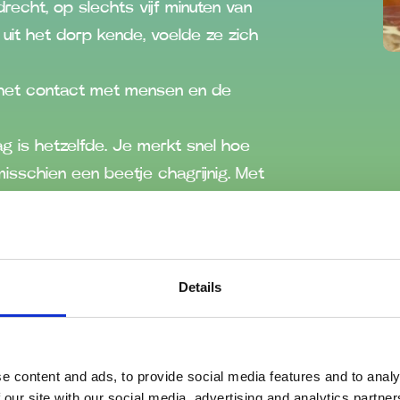
recht, op slechts vijf minuten van
uit het dorp kende, voelde ze zich
 het contact met mensen en de
 is hetzelfde. Je merkt snel hoe
misschien een beetje chagrijnig. Met
ositiefs van te maken.”
. “Ik probeer het niet te serieus te
gaat, denk ik: yes, dat heb ik toch
Details
ka leuk. Van de kassa tot de shop
 en ik geniet echt van verkopen. Als
e content and ads, to provide social media features and to analy
ousiast maak over een product, ben
 our site with our social media, advertising and analytics partn